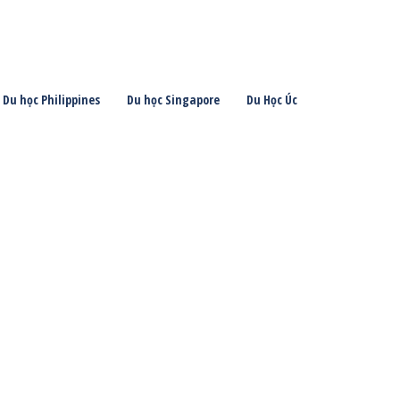
Du học Philippines
Du học Singapore
Du Học Úc
May
20
2026