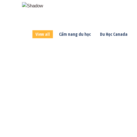
View all
Cẩm nang du học
Du Học Canada
Du Học
Du học Châu Âu
Thông tin