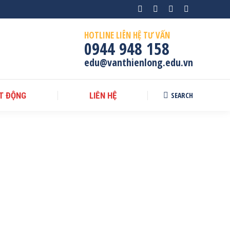
Facebook
Instagram
X
YouTube
page
page
page
page
HOTLINE LIÊN HỆ TƯ VẤN
opens
opens
opens
opens
0944 948 158
in
in
in
in
edu@vanthienlong.edu.vn
new
new
new
new
window
window
window
window
SEARCH
T ĐỘNG
LIÊN HỆ
Search: