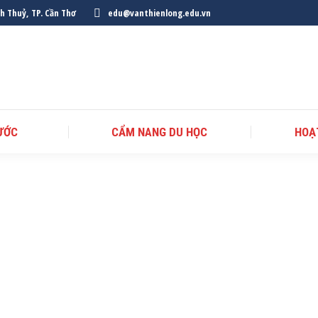
nh Thuỷ, TP. Cần Thơ
edu@vanthienlong.edu.vn
ƯỚC
CẨM NANG DU HỌC
HOẠ