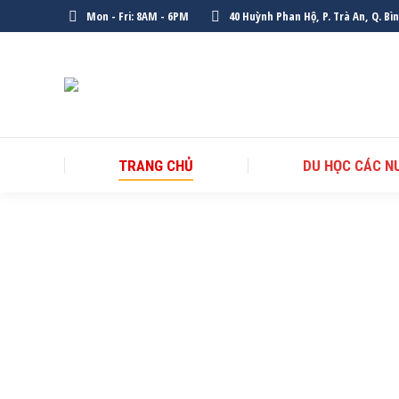
Mon - Fri: 8AM - 6PM
40 Huỳnh Phan Hộ, P. Trà An, Q. Bì
TRANG CHỦ
DU HỌC CÁC N