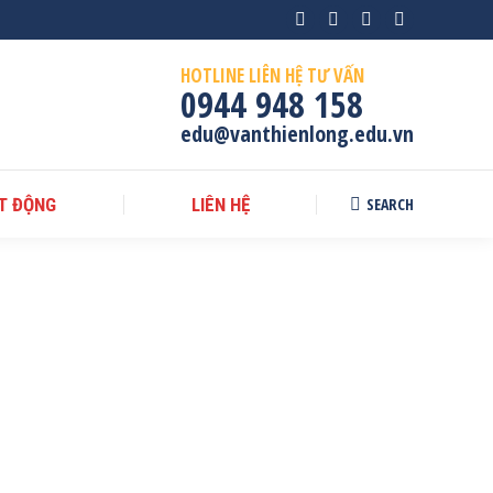
Facebook
Instagram
X
YouTube
page
page
page
page
HOTLINE LIÊN HỆ TƯ VẤN
opens
opens
opens
opens
0944 948 158
in
in
in
in
edu@vanthienlong.edu.vn
new
new
new
new
window
window
window
window
SEARCH
T ĐỘNG
LIÊN HỆ
Search: