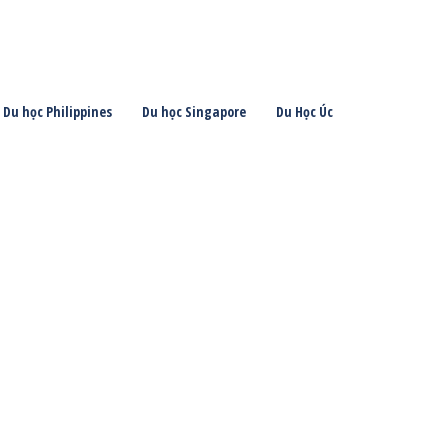
Du học Philippines
Du học Singapore
Du Học Úc
Jul
18
2025