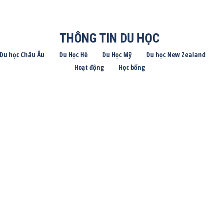
THÔNG TIN DU HỌC
Du học Châu Âu
Du Học Hè
Du Học Mỹ
Du học New Zealand
Hoạt động
Học bổng