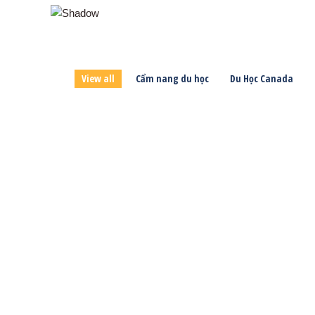
View all
Cẩm nang du học
Du Học Canada
Du Học
Du Học Canada
Học bổng