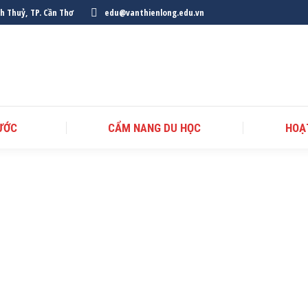
nh Thuỷ, TP. Cần Thơ
edu@vanthienlong.edu.vn
ƯỚC
CẨM NANG DU HỌC
HOẠ