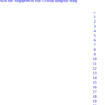
es
Du học Singapore
Du Học Úc
Hoạt động
Học bổng
Nov
1
2024
←
1
2
3
4
5
6
7
8
9
10
11
12
13
14
15
16
17
18
19