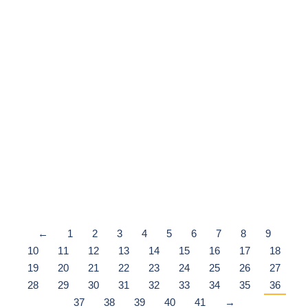
UNIVERSITY OF TASMANIA (UTAS)
Du Học
,
Du Học Úc
Tasmania – bang đảo duy nhất Úc với cảnh đẹp hùng vĩ và
yên tĩnh. Người Việt sinh sống ở Tasmania không có quá
nhiều áp lực về mặt tài chính…
Xem chi tiết
←
1
2
3
4
5
6
7
8
9
10
11
12
13
14
15
16
17
18
19
20
21
22
23
24
25
26
27
28
29
30
31
32
33
34
35
36
37
38
39
40
41
→