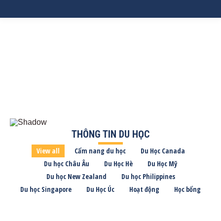
THÔNG TIN DU HỌC
View all
Cẩm nang du học
Du Học Canada
Du học Châu Âu
Du Học Hè
Du Học Mỹ
Du học New Zealand
Du học Philippines
Du học Singapore
Du Học Úc
Hoạt động
Học bổng