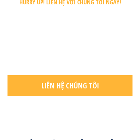
HURRY UP! LIÊN HỆ VỚI CHÚNG TÔI NGAY!
ĐỂ NHẬN ĐƯỢC NHỮNG
CHƯƠNG TRÌNH HỌC
BỔNG – UƯ ĐÃI MỚI
NHẤT
LIÊN HỆ CHÚNG TÔI