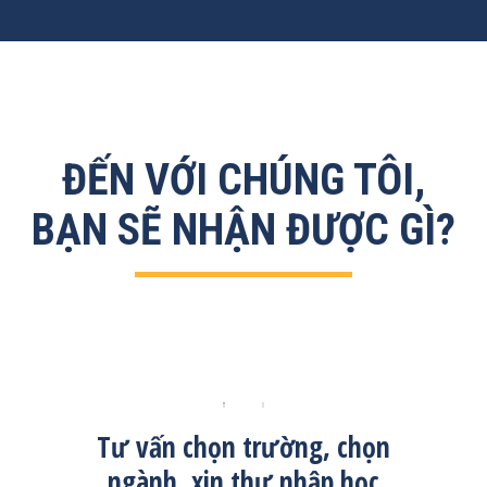
ĐẾN VỚI CHÚNG TÔI,
BẠN SẼ NHẬN ĐƯỢC GÌ?
Tư vấn chọn trường, chọn
Sắp
ngành, xin thư nhập học
v