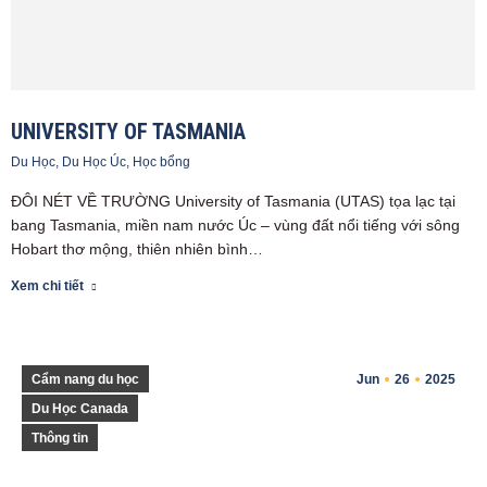
UNIVERSITY OF TASMANIA
Du Học
,
Du Học Úc
,
Học bổng
ĐÔI NÉT VỀ TRƯỜNG University of Tasmania (UTAS) tọa lạc tại
bang Tasmania, miền nam nước Úc – vùng đất nổi tiếng với sông
Hobart thơ mộng, thiên nhiên bình…
Xem chi tiết
Cẩm nang du học
Jun
26
2025
Du Học Canada
Thông tin