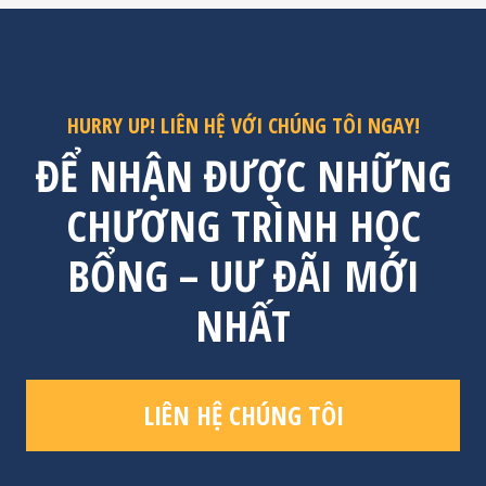
HURRY UP! LIÊN HỆ VỚI CHÚNG TÔI NGAY!
ĐỂ NHẬN ĐƯỢC NHỮNG
CHƯƠNG TRÌNH HỌC
BỔNG – UƯ ĐÃI MỚI
NHẤT
LIÊN HỆ CHÚNG TÔI