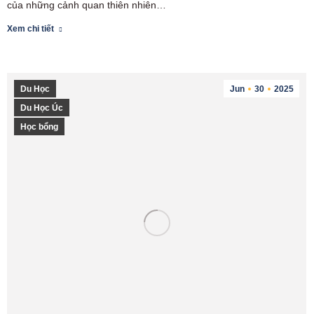
của những cảnh quan thiên nhiên…
Xem chi tiết
Du Học
Jun
30
2025
Du Học Úc
Học bổng