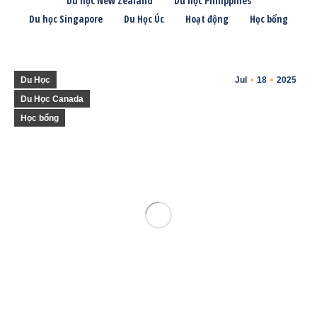
Du học New Zealand
Du học Philippines
Du học Singapore
Du Học Úc
Hoạt động
Học bổng
Du Học
Jul
18
2025
Du Học Canada
Học bổng