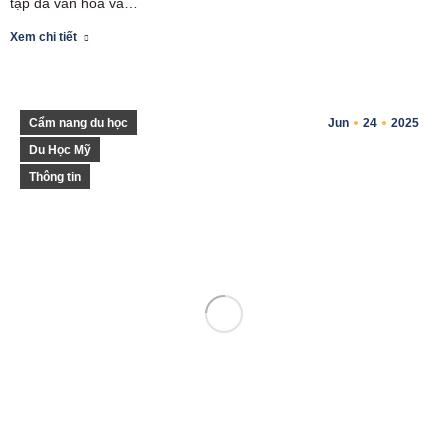
tập đa văn hóa và…
Xem chi tiết
Cẩm nang du học
Jun
24
2025
Du Học Mỹ
Thông tin