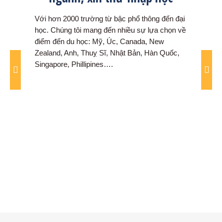
đổi
hơn
Với hơn 2000 trường từ bậc phổ thông đến đại
Chúng 
 và
học. Chúng tôi mang đến nhiều sự lựa chọn về
sắp x
điểm đến du học: Mỹ, Úc, Canada, New
học si
Zealand, Anh, Thuỵ Sĩ, Nhật Bản, Hàn Quốc,
chọn 
Singapore, Phillipines….
trườn