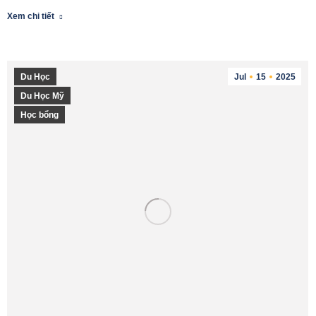
Xem chi tiết
Du Học
Jul
15
2025
Du Học Mỹ
Học bổng