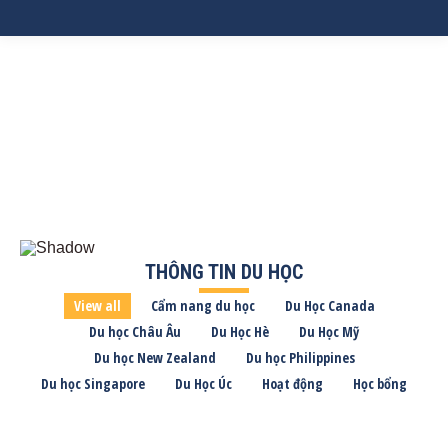
THÔNG TIN DU HỌC
View all
Cẩm nang du học
Du Học Canada
Du học Châu Âu
Du Học Hè
Du Học Mỹ
Du học New Zealand
Du học Philippines
Du học Singapore
Du Học Úc
Hoạt động
Học bổng